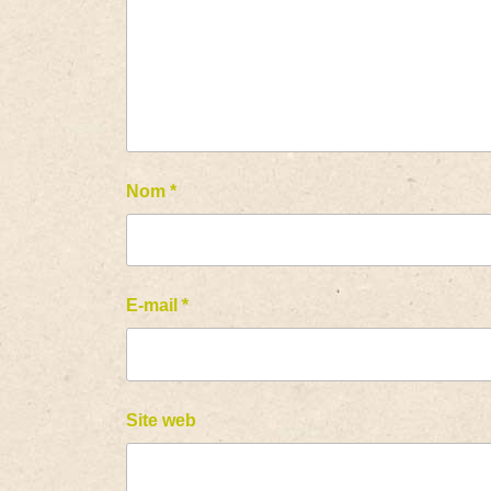
Nom
*
E-mail
*
Site web