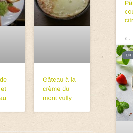
Pâ
co
cit
8 jui
EN
 de
Gâteau à la
 et
crème du
au
mont vully