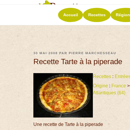
RECETT
Accueil
Recettes
Région
La richesse de 
30 MAI 2008
PAR
PIERRE MARCHESSEAU
Recette Tarte à la piperade
Recettes
:
Entrée
Origine
:
France
>
Atlantiques (64)
Une recette de Tarte à la piperade