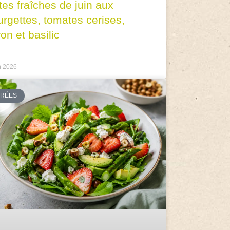
tes fraîches de juin aux
urgettes, tomates cerises,
ron et basilic
n 2026
TRÉES