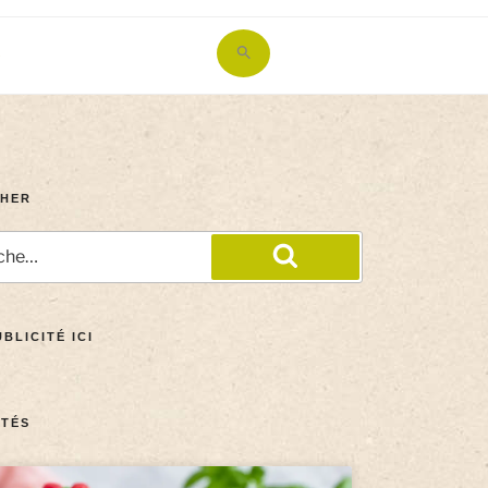
Search
for:
Search Button
HER
BLICITÉ ICI
TÉS