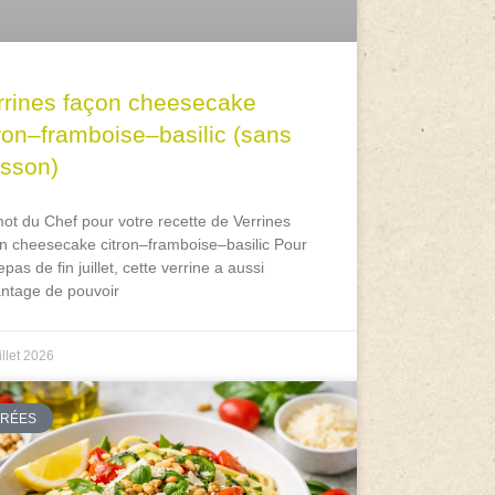
rrines façon cheesecake
tron–framboise–basilic (sans
isson)
ot du Chef pour votre recette de Verrines
n cheesecake citron–framboise–basilic Pour
epas de fin juillet, cette verrine a aussi
antage de pouvoir
illet 2026
TRÉES