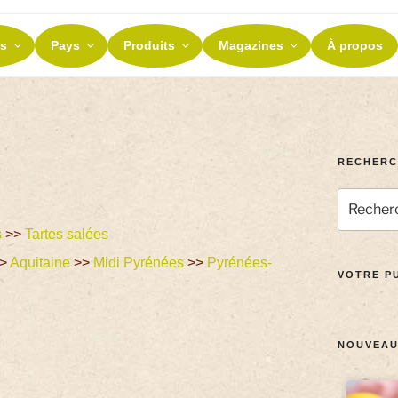
ES ET TERROIRS
s
Pays
Produits
Magazines
À propos
nos terroirs
RECHERC
s
>>
Tartes salées
>
Aquitaine
>>
Midi Pyrénées
>>
Pyrénées-
VOTRE PU
NOUVEAU