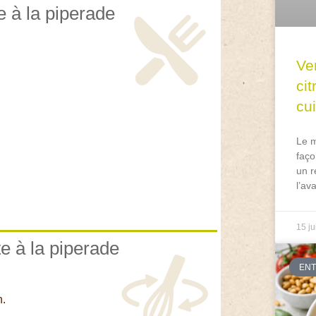
e à la piperade
Ve
ci
cu
Le m
faço
un r
l’av
15 ju
te à la piperade
EN
n.