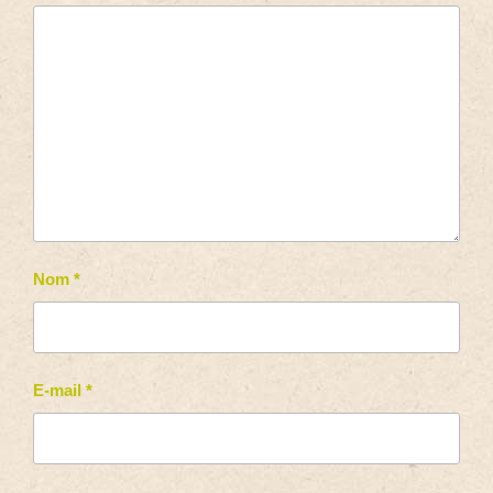
Nom
*
E-mail
*