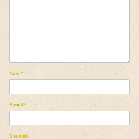
Nom
*
E-mail
*
Site web