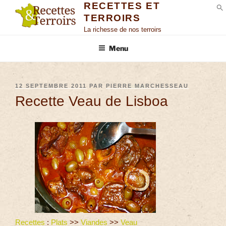
RECETTES ET
TERROIRS
S
La richesse de nos terroirs
Menu
12 SEPTEMBRE 2011
PAR
PIERRE MARCHESSEAU
Recette Veau de Lisboa
Recettes
:
Plats
>>
Viandes
>>
Veau