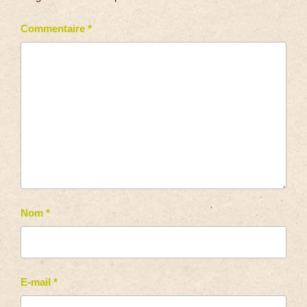
Commentaire
*
Nom
*
E-mail
*