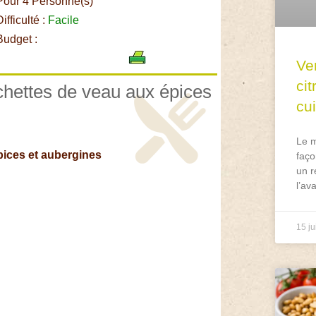
our 4 Personne(s)
ifficulté :
Facile
udget :
Ve
ci
ochettes de veau aux épices
cu
Le m
pices et aubergines
faço
un r
l’av
15 ju