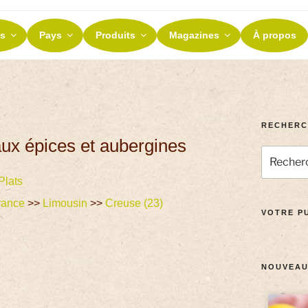
ES ET TERROIRS
s
Pays
Produits
Magazines
À propos
nos terroirs
RECHERC
ux épices et aubergines
Plats
rance
>>
Limousin
>>
Creuse (23)
VOTRE PU
NOUVEAU