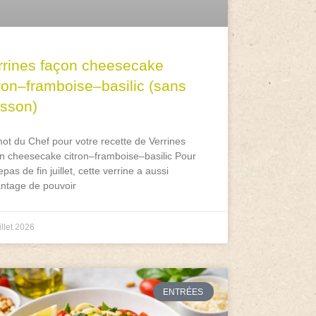
rrines façon cheesecake
tron–framboise–basilic (sans
isson)
ot du Chef pour votre recette de Verrines
n cheesecake citron–framboise–basilic Pour
epas de fin juillet, cette verrine a aussi
antage de pouvoir
illet 2026
ENTRÉES