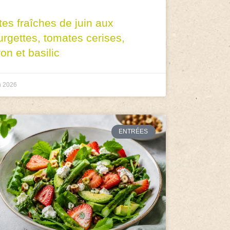
tes fraîches de juin aux
urgettes, tomates cerises,
ron et basilic
n 2026
ENTRÉES