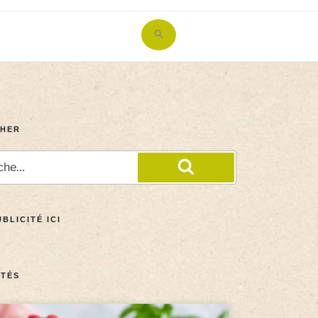
Search
for:
Search Button
HER
BLICITÉ ICI
TÉS