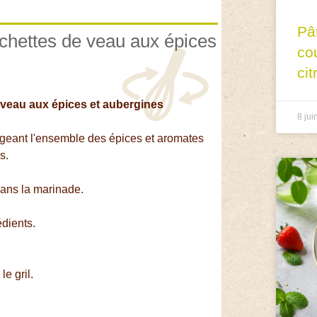
Pâ
ochettes de veau aux épices
co
cit
veau aux épices et aubergines
8 jui
geant l'ensemble des épices et aromates
s.
dans la marinade.
édients.
e gril.