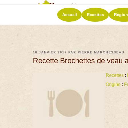
RECETT
Accueil
Recettes
Région
La richesse de 
18 JANVIER 2017
PAR
PIERRE MARCHESSEAU
Recette Brochettes de veau a
Recettes
:
Origine
:
F