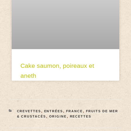
Cake saumon, poireaux et
aneth
CREVETTES
,
ENTRÉES
,
FRANCE
,
FRUITS DE MER
& CRUSTACÉS
,
ORIGINE
,
RECETTES