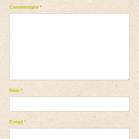
Commentaire
*
Nom
*
E-mail
*