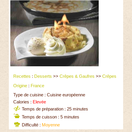
Recettes
:
Desserts
>>
Crêpes & Gaufres
>>
Crêpes
Origine
:
France
Type de cuisine : Cuisine européenne
Calories :
Elevée
Temps de préparation : 25 minutes
Temps de cuisson : 5 minutes
Difficulté :
Moyenne