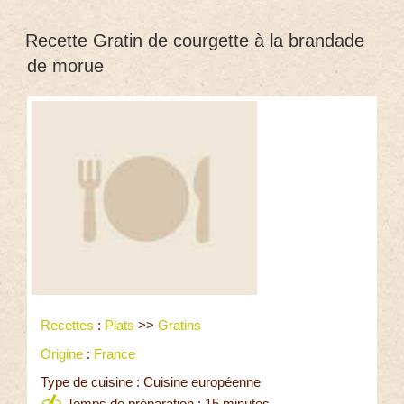
Recette Gratin de courgette à la brandade
de morue
Recettes
:
Plats
>>
Gratins
Origine
:
France
Type de cuisine : Cuisine européenne
Temps de préparation : 15 minutes