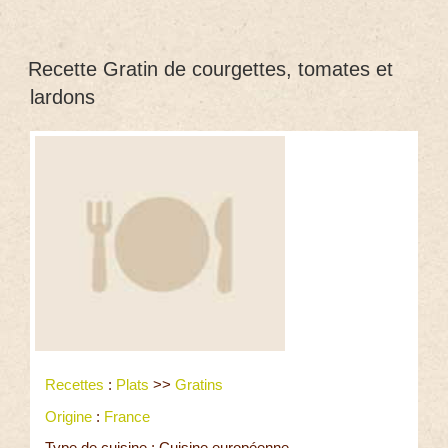
Recette Gratin de courgettes, tomates et
lardons
Recettes
:
Plats
>>
Gratins
Origine
:
France
Type de cuisine : Cuisine européenne