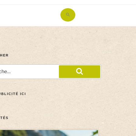
Search
for:
Search Button
HER
BLICITÉ ICI
TÉS