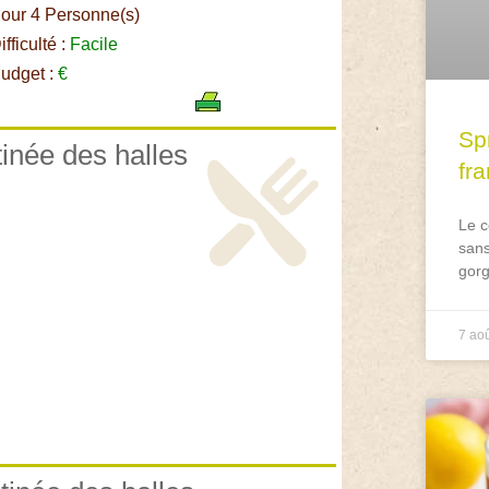
our 4 Personne(s)
fficulté :
Facile
udget :
€
Spr
tinée des halles
fr
Le c
sans
gorg
7 ao