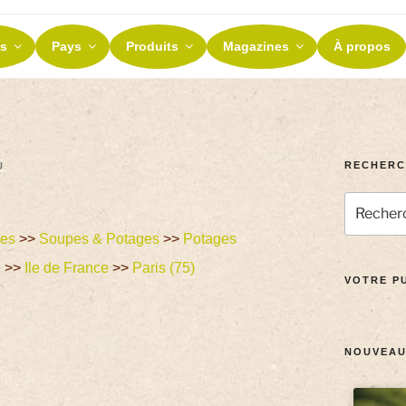
ES ET TERROIRS
s
Pays
Produits
Magazines
À propos
nos terroirs
RECHERC
U
ées
>>
Soupes & Potages
>>
Potages
e
>>
Ile de France
>>
Paris (75)
VOTRE PU
NOUVEAU