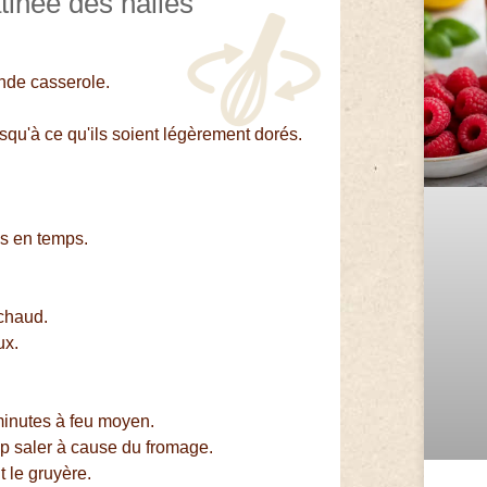
tinée des halles
ande casserole.
squ'à ce qu'ils soient légèrement dorés.
s en temps.
 chaud.
ux.
minutes à feu moyen.
p saler à cause du fromage.
 le gruyère.