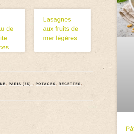
Lasagnes
au de
aux fruits de
ite
mer légères
ces
INE
,
PARIS (75)
,
POTAGES
,
RECETTES
,
Pâ