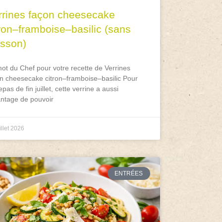
rrines façon cheesecake
tron–framboise–basilic (sans
isson)
ot du Chef pour votre recette de Verrines
n cheesecake citron–framboise–basilic Pour
epas de fin juillet, cette verrine a aussi
antage de pouvoir
illet 2026
ENTRÉES