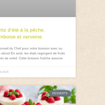
itz d’été à la pêche,
amboise et verveine
onseil du Chef pour votre boisson avec ou
 alcool En août, les étals regorgent de fruits
és de soleil. Cette boisson fraîche associe
ût 2026
DESSERTS