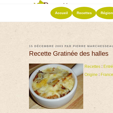
RECETT
Accueil
Recettes
Région
La richesse de 
15 DÉCEMBRE 2003
PAR
PIERRE MARCHESSEA
Recette Gratinée des halles
Recettes
:
Entr
Origine
:
Franc