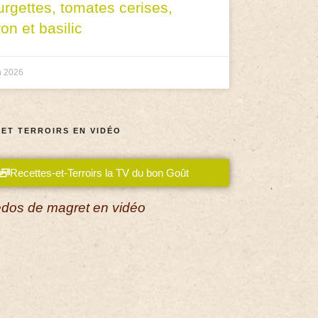
urgettes, tomates cerises,
ron et basilic
n 2026
 ET TERROIRS EN VIDÉO
Recettes-et-Terroirs la TV du bon Goût
dos de magret en vidéo