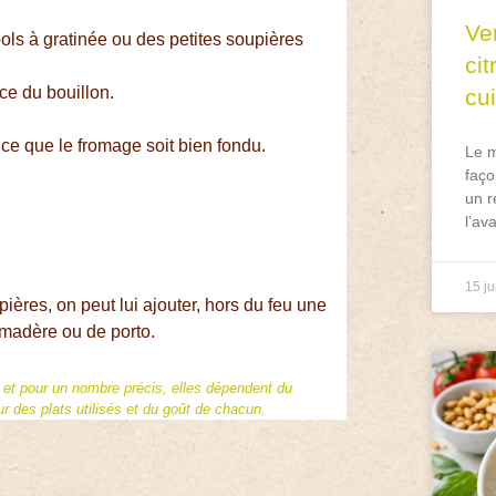
Ve
ols à gratinée ou des petites soupières
ci
ce du bouillon.
cu
à ce que le fromage soit bien fondu.
Le m
faço
un r
l’av
15 ju
pières, on peut lui ajouter, hors du feu une
e madère ou de porto.
f et pour un nombre précis, elles dépendent du
 des plats utilisés et du goût de chacun.