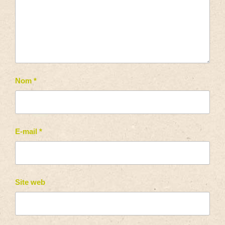
Nom
*
E-mail
*
Site web