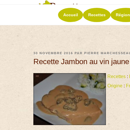
RECETT
Accueil
Recettes
Région
La richesse de 
30 NOVEMBRE 2016
PAR
PIERRE MARCHESSEA
Recette Jambon au vin jaune
Recettes
:
Origine
:
F