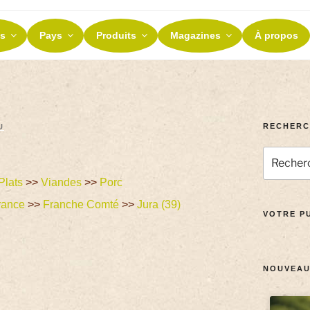
ES ET TERROIRS
s
Pays
Produits
Magazines
À propos
nos terroirs
RECHERC
U
Plats
>>
Viandes
>>
Porc
rance
>>
Franche Comté
>>
Jura (39)
VOTRE PU
NOUVEAU