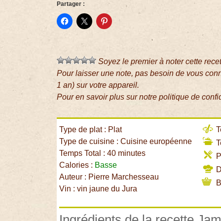
Partager :
Soyez le premier à noter cette rece
Pour laisser une note, pas besoin de vous con
1 an) sur votre appareil.
Pour en savoir plus sur notre politique de confi
Type de plat : Plat
T
Type de cuisine : Cuisine européenne
T
Temps Total : 40 minutes
P
Calories :
Basse
Di
Auteur : Pierre Marchesseau
B
Vin : vin jaune du Jura
Ingrédients de la recette Ja