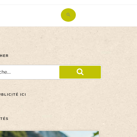
Search
for:
Search Button
HER
BLICITÉ ICI
TÉS