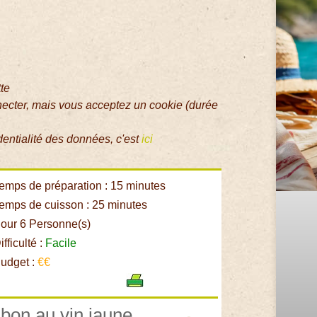
tte
necter, mais vous acceptez un cookie (durée
dentialité des données, c'est
ici
emps de préparation : 15 minutes
emps de cuisson : 25 minutes
our 6 Personne(s)
fficulté :
Facile
udget :
€€
mbon au vin jaune