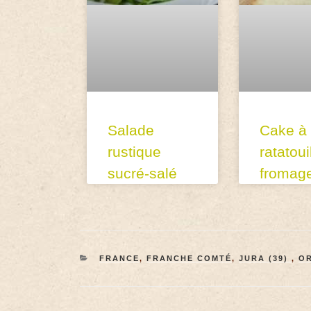
Salade
Cake à 
rustique
ratatoui
sucré-salé
fromag
FRANCE
,
FRANCHE COMTÉ
,
JURA (39)
,
OR