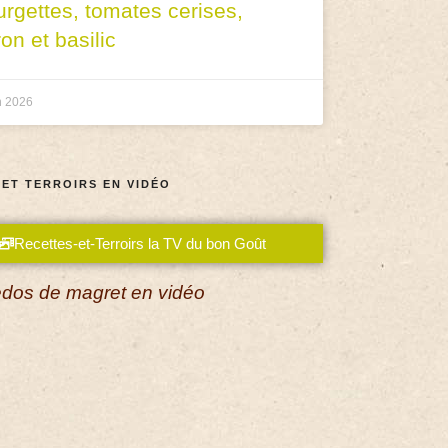
urgettes, tomates cerises,
ron et basilic
n 2026
 ET TERROIRS EN VIDÉO
Recettes-et-Terroirs la TV du bon Goût
dos de magret en vidéo