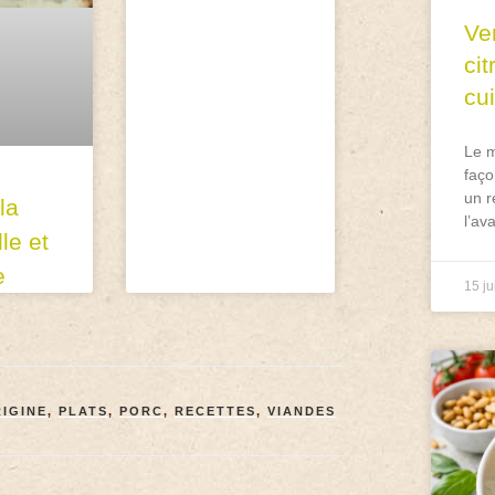
Ve
ci
cu
Le m
faço
un r
la
l’av
lle et
e
15 ju
IGINE
,
PLATS
,
PORC
,
RECETTES
,
VIANDES