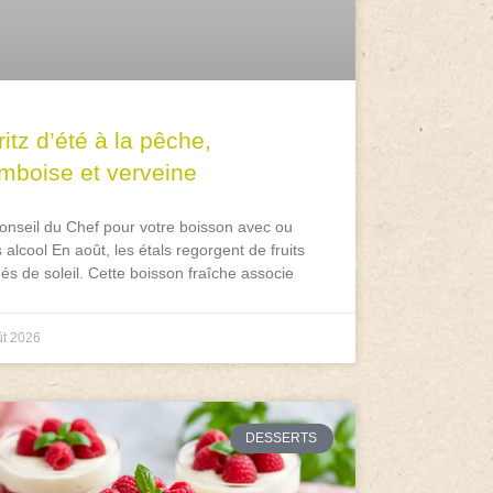
itz d’été à la pêche,
amboise et verveine
onseil du Chef pour votre boisson avec ou
 alcool En août, les étals regorgent de fruits
és de soleil. Cette boisson fraîche associe
ût 2026
DESSERTS