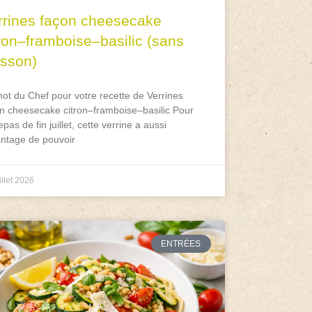
rrines façon cheesecake
tron–framboise–basilic (sans
isson)
ot du Chef pour votre recette de Verrines
n cheesecake citron–framboise–basilic Pour
epas de fin juillet, cette verrine a aussi
antage de pouvoir
illet 2026
ENTRÉES