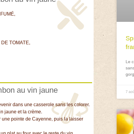
 FUMÉ,
Spr
 DE TOMATE,
fr
Le c
sans
gorg
mbon au vin jaune
7 ao
revenir dans une casserole sans les colorer.
in jaune et la crème.
r une pointe de Cayenne, puis la laisser
n plat au four avec le reste du vin.