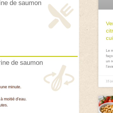
rrine de saumon
Ve
ci
cu
Le m
faço
rrine de saumon
un r
l’av
15 ju
 une minute.
 à moitié d'eau.
utes.