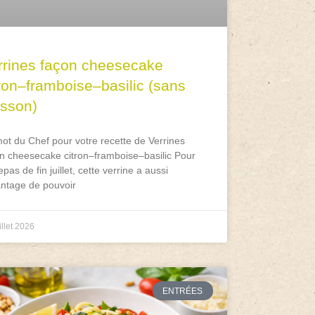
rrines façon cheesecake
tron–framboise–basilic (sans
isson)
ot du Chef pour votre recette de Verrines
n cheesecake citron–framboise–basilic Pour
epas de fin juillet, cette verrine a aussi
antage de pouvoir
illet 2026
ENTRÉES