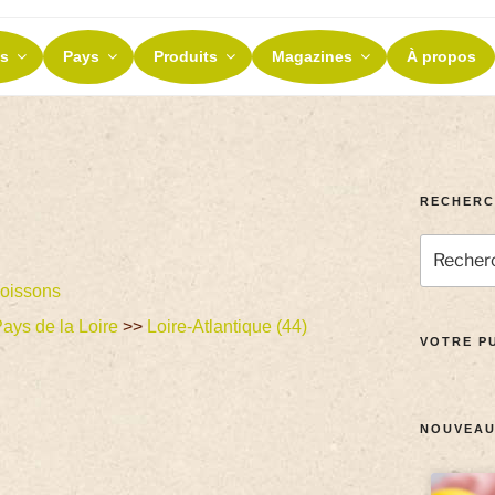
ES ET TERROIRS
s
Pays
Produits
Magazines
À propos
nos terroirs
RECHERC
oissons
ays de la Loire
>>
Loire-Atlantique (44)
VOTRE PU
NOUVEAU