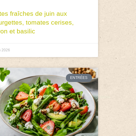
tes fraîches de juin aux
urgettes, tomates cerises,
ron et basilic
n 2026
ENTRÉES