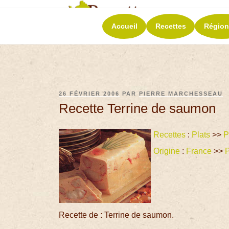
RECETT
Accueil
Recettes
Région
La richesse de 
26 FÉVRIER 2006
PAR
PIERRE MARCHESSEAU
Recette Terrine de saumon
Recettes
:
Plats
>>
P
Origine
:
France
>>
P
Recette de : Terrine de saumon.