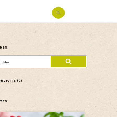
Search
for:
Search Button
HER
BLICITÉ ICI
TÉS