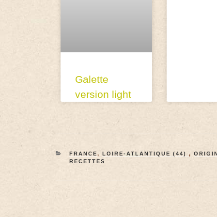
Galette
version light
FRANCE
,
LOIRE-ATLANTIQUE (44)
,
ORIGI
RECETTES