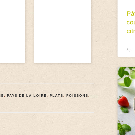
Pâ
co
cit
8 jui
NE
,
PAYS DE LA LOIRE
,
PLATS
,
POISSONS
,