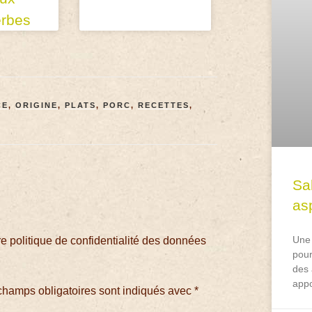
erbes
CE
,
ORIGINE
,
PLATS
,
PORC
,
RECETTES
,
Sa
asp
Une 
 politique de confidentialité des données
pour
des 
appo
champs obligatoires sont indiqués avec
*