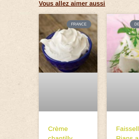
Vous allez aimer aussi
FRANCE
D
Crème
Faissel
chantilly
Rians 