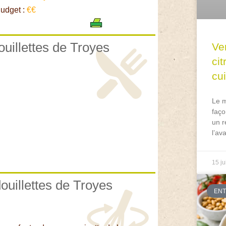
udget :
€€
ouillettes de Troyes
Ve
ci
cu
Le m
faço
un r
l’av
15 ju
ouillettes de Troyes
EN