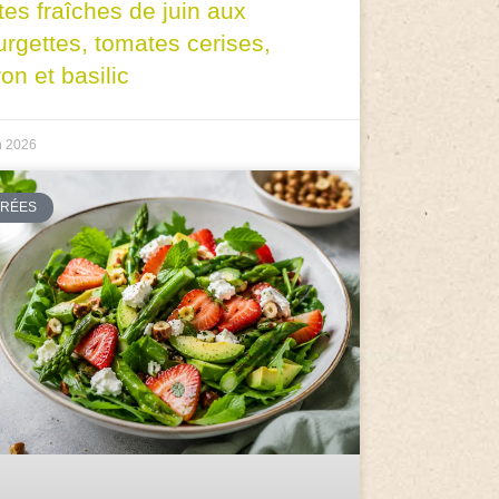
tes fraîches de juin aux
urgettes, tomates cerises,
ron et basilic
n 2026
TRÉES