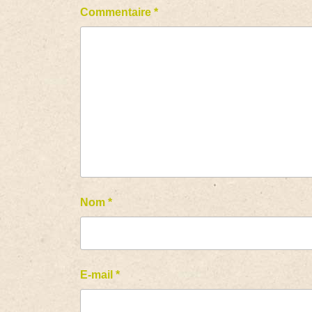
Commentaire
*
Nom
*
E-mail
*