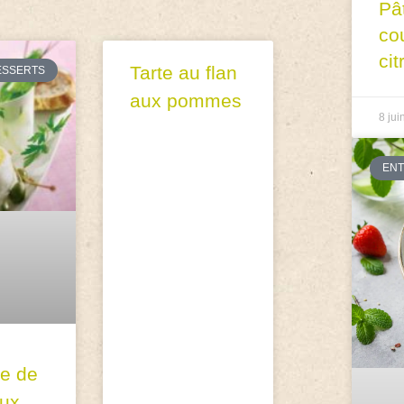
Pâ
co
cit
Tarte au flan
ESSERTS
aux pommes
8 jui
EN
le de
aux