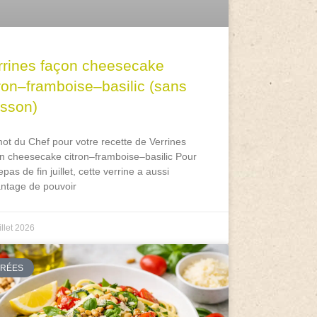
rrines façon cheesecake
tron–framboise–basilic (sans
isson)
ot du Chef pour votre recette de Verrines
n cheesecake citron–framboise–basilic Pour
epas de fin juillet, cette verrine a aussi
antage de pouvoir
illet 2026
TRÉES