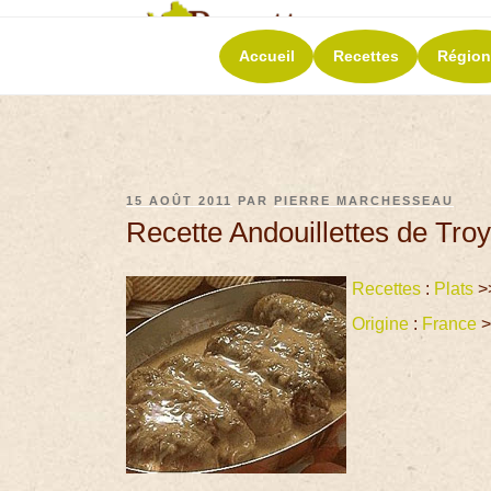
RECETT
Accueil
Recettes
Région
La richesse de 
15 AOÛT 2011
PAR
PIERRE MARCHESSEAU
Recette Andouillettes de Tr
Recettes
:
Plats
>
Origine
:
France