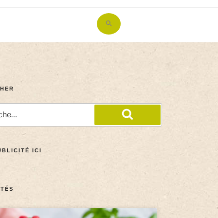
Search
for:
Search Button
HER
BLICITÉ ICI
TÉS