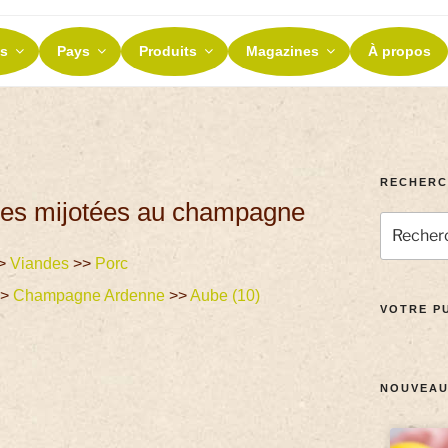
ES ET TERROIRS
s
Pays
Produits
Magazines
À propos
nos terroirs
RECHERC
oyes mijotées au champagne
>
Viandes
>>
Porc
>>
Champagne Ardenne
>>
Aube (10)
VOTRE PU
NOUVEAU