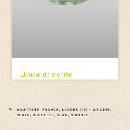
Liqueur de menthe
AQUITAINE
,
FRANCE
,
LANDES (40)
,
ORIGINE
,
PLATS
,
RECETTES
,
VEAU
,
VIANDES