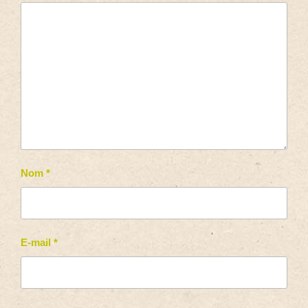
Nom
*
E-mail
*