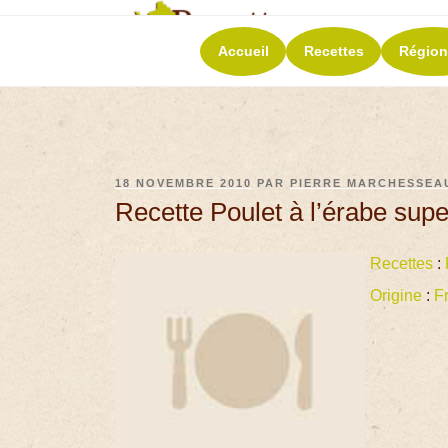
RECETT
Accueil
Recettes
Région
La richesse de 
18 NOVEMBRE 2010
PAR
PIERRE MARCHESSEA
Recette Poulet à l’érabe super
Recettes
:
Origine
:
F