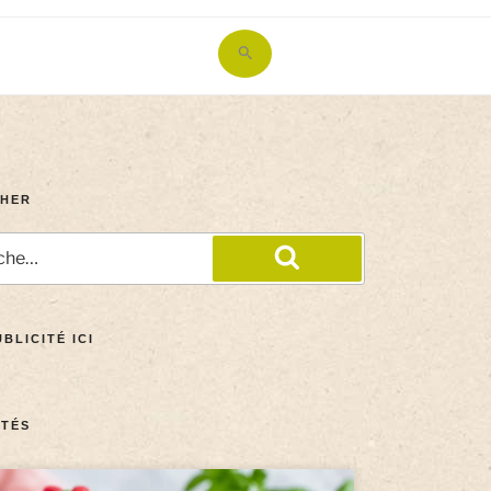
Search
for:
Search Button
HER
BLICITÉ ICI
TÉS