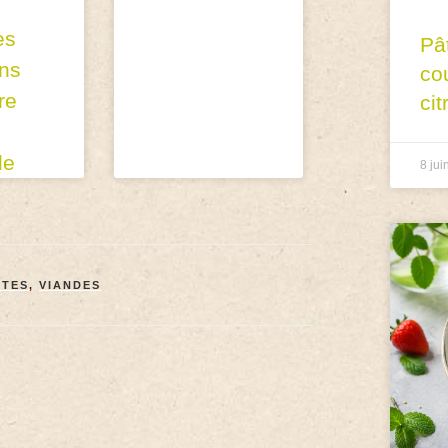
es
Pâ
ns
co
re
cit
de
8 jui
TTES
,
VIANDES