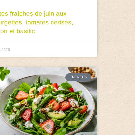
tes fraîches de juin aux
urgettes, tomates cerises,
ron et basilic
n 2026
ENTRÉES