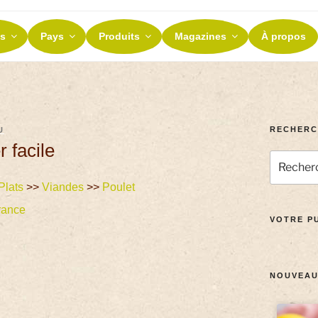
ES ET TERROIRS
s
Pays
Produits
Magazines
À propos
nos terroirs
RECHERC
U
 facile
Plats
>>
Viandes
>>
Poulet
rance
VOTRE PU
NOUVEAU