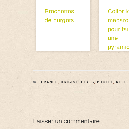
Brochettes
Coller l
de burgots
macaro
pour fai
une
pyrami
FRANCE
,
ORIGINE
,
PLATS
,
POULET
,
RECE
Laisser un commentaire