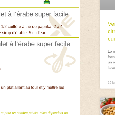
et à l’érabe super facile
Ve
 1/2 cuillère à thé de paprika- 2 à 4
ci
 sirop d'érable- 5 cl d'eau
cu
let à l’érabe super facile
Le m
faço
un r
l’av
s.
15 ju
n plat allant au four et y mettre les
f et pour un nombre précis, elles dépendent du