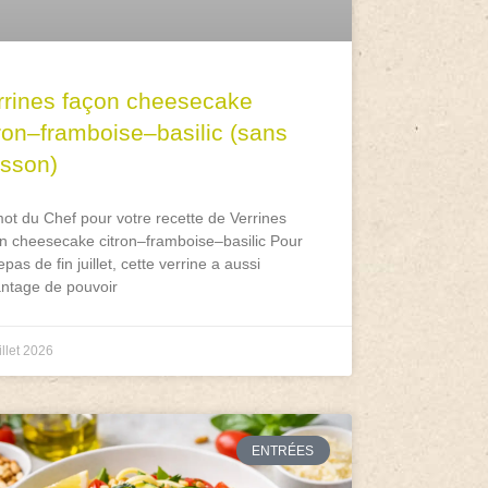
rrines façon cheesecake
tron–framboise–basilic (sans
isson)
ot du Chef pour votre recette de Verrines
n cheesecake citron–framboise–basilic Pour
epas de fin juillet, cette verrine a aussi
antage de pouvoir
illet 2026
ENTRÉES