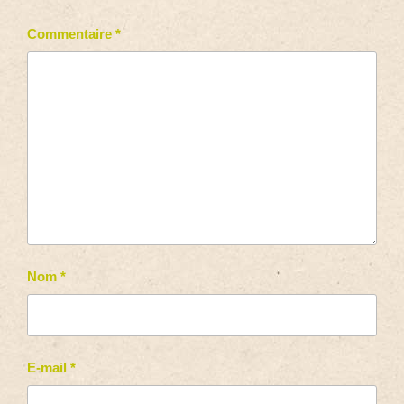
Commentaire
*
Nom
*
E-mail
*