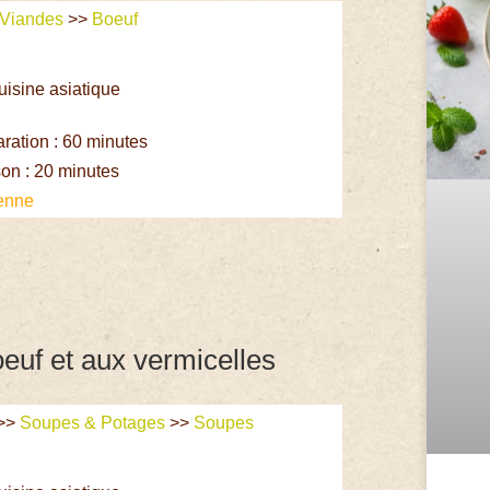
Viandes
>>
Boeuf
uisine asiatique
e
ation : 60 minutes
on : 20 minutes
enne
euf et aux vermicelles
>>
Soupes & Potages
>>
Soupes