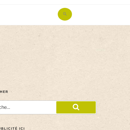
Search
for:
Search Button
HER
BLICITÉ ICI