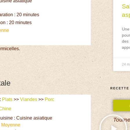
uisine asiatique
Sa
asp
ation : 20 minutes
on : 20 minutes
Une 
enne
pour
des 
appo
rmicelles.
24 m
tale
RECETTE
:
Plats
>>
Viandes
>>
Porc
Chine
uisine : Cuisine asiatique
Tourne
:
Moyenne