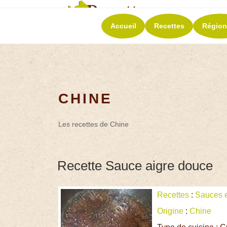
RECETT
Accueil
Recettes
Région
La richesse de 
CHINE
Les recettes de Chine
Recette Sauce aigre douce
Recettes
:
Sauces e
Origine
:
Chine