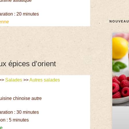
uisine asiatique
e
ation : 20 minutes
enne
NOUVEAU
x épices d’orient
>>
Salades
>>
Autres salades
uisine chinoise autre
ation : 30 minutes
on : 5 minutes
le