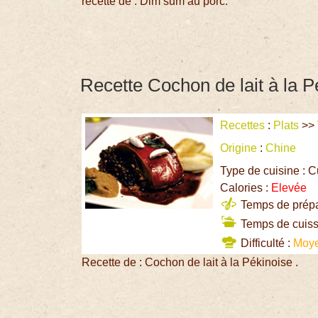
recette de : Dim sum au porc.
Recette Cochon de lait à la P
Recettes
:
Plats
>>
Origine
:
Chine
Type de cuisine : C
Calories :
Elevée
Temps de prépar
Temps de cuiss
Difficulté :
Moy
Recette de : Cochon de lait à la Pékinoise .