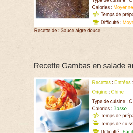
Type de cuisine : C
Calories :
Moyenn
Temps de prépar
Difficulté :
Moy
Recette de : Sauce aigre douce.
Recette Gambas en salade au
Recettes
:
Entrées
Origine
:
Chine
Type de cuisine : C
Calories :
Basse
Temps de prépar
Temps de cuiss
Difficulté :
Faci