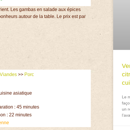
rient. Les gambas en salade aux épices
bonheurs autour de la table. Le prix est par
Ve
ci
Viandes
>>
Porc
cu
uisine asiatique
Le m
faço
ation : 45 minutes
un r
on : 22 minutes
l’av
enne