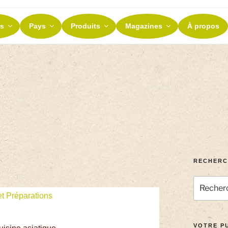
ES ET TERROIRS
s
Pays
Produits
Magazines
À propos
nos terroirs
RECHERC
t Préparations
VOTRE PU