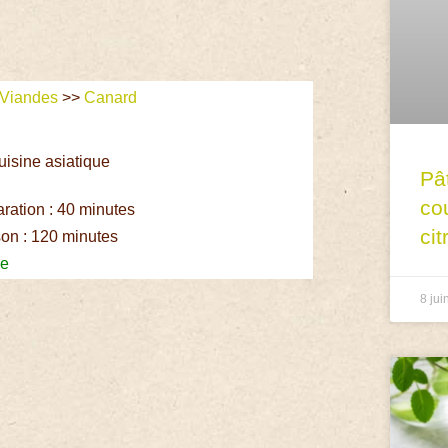
Viandes
>>
Canard
uisine asiatique
Pâ
e
co
ation : 40 minutes
cit
on : 120 minutes
le
8 jui