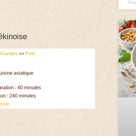
15 ju
ékinoise
Viandes
>>
Porc
uisine asiatique
ation : 40 minutes
on : 240 minutes
enne