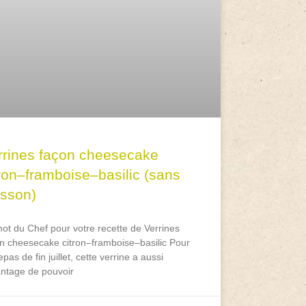
rrines façon cheesecake
tron–framboise–basilic (sans
isson)
ot du Chef pour votre recette de Verrines
n cheesecake citron–framboise–basilic Pour
epas de fin juillet, cette verrine a aussi
antage de pouvoir