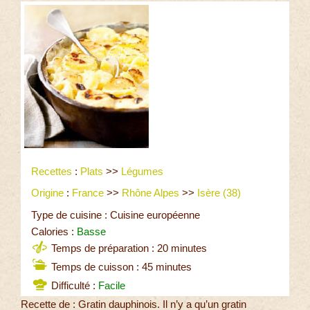
Recettes
:
Plats
>>
Légumes
Origine
:
France
>>
Rhône Alpes
>>
Isère (38)
Type de cuisine : Cuisine européenne
Calories :
Basse
Temps de préparation : 20 minutes
Temps de cuisson : 45 minutes
Difficulté :
Facile
Recette de : Gratin dauphinois. Il n’y a qu’un gratin