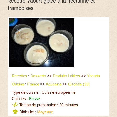
Recette Yaourt glacé à la nectarine et
framboises
Recettes
:
Desserts
>>
Produits Laitiers
>>
Yaourts
Origine
:
France
>>
Aquitaine
>>
Gironde (33)
Type de cuisine : Cuisine européenne
Calories :
Basse
Temps de préparation : 30 minutes
Difficulté :
Moyenne