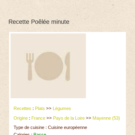
Recette Poêlée minute
Recettes
:
Plats
>>
Légumes
Origine
:
France
>>
Pays de la Loire
>>
Mayenne (53)
Type de cuisine : Cuisine européenne
Calories :
Basse