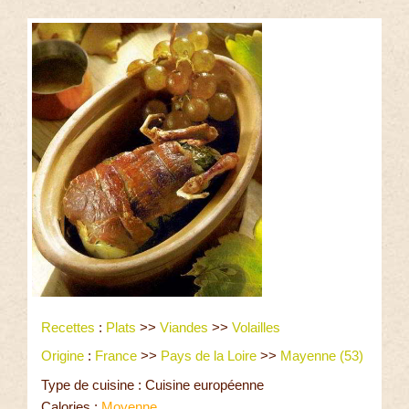
Recettes
:
Plats
>>
Viandes
>>
Volailles
Origine
:
France
>>
Pays de la Loire
>>
Mayenne (53)
Type de cuisine : Cuisine européenne
Calories :
Moyenne