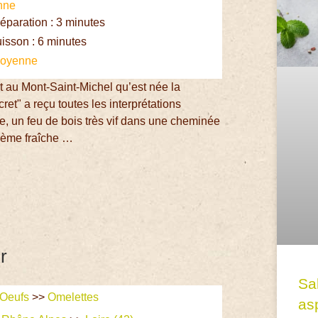
nne
paration : 3 minutes
isson : 6 minutes
oyenne
t au Mont-Saint-Michel qu’est née la
et" a reçu toutes les interprétations
e, un feu de bois très vif dans une cheminée
crème fraîche …
r
Sa
Oeufs
>>
Omelettes
asp