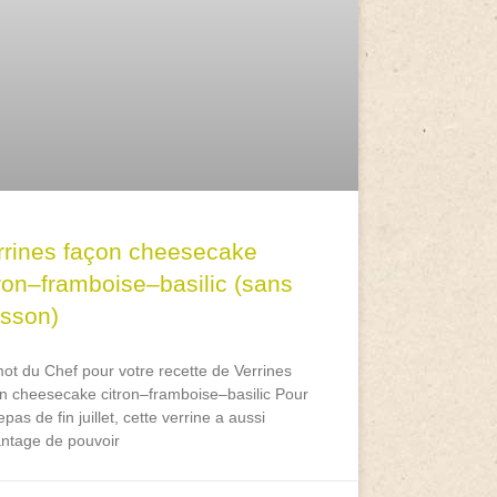
rrines façon cheesecake
tron–framboise–basilic (sans
isson)
ot du Chef pour votre recette de Verrines
n cheesecake citron–framboise–basilic Pour
epas de fin juillet, cette verrine a aussi
antage de pouvoir