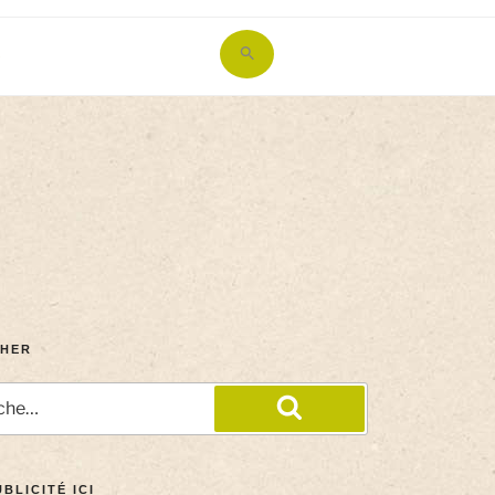
Search
for:
Search Button
HER
BLICITÉ ICI