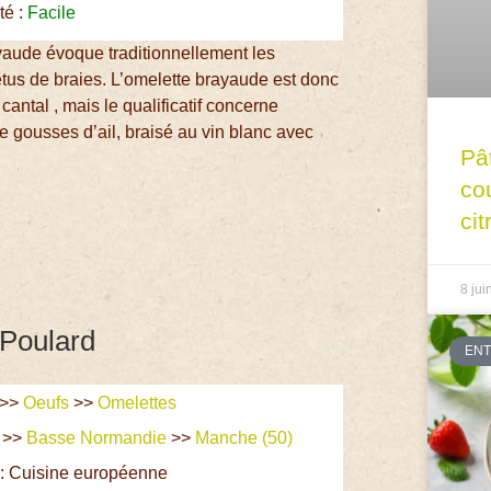
té :
Facile
yaude évoque traditionnellement les
êtus de braies. L’omelette brayaude est donc
ntal , mais le qualificatif concerne
 gousses d’ail, braisé au vin blanc avec
Pâ
co
cit
8 jui
 Poulard
EN
>>
Oeufs
>>
Omelettes
>>
Basse Normandie
>>
Manche (50)
 : Cuisine européenne