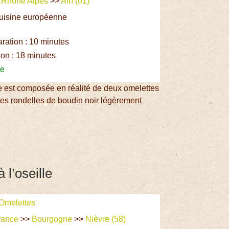
>
Rhône Alpes
>>
Ain (01)
Cuisine européenne
e
ation : 10 minutes
on : 18 minutes
le
le est composée en réalité de deux omelettes
es rondelles de boudin noir légèrement
 l’oseille
Omelettes
rance
>>
Bourgogne
>>
Nièvre (58)