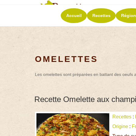
RECETT
Accueil
Recettes
Région
La richesse de 
OMELETTES
Les omelettes sont préparées en battant des oeufs a
Recette Omelette aux champi
Recettes
:
Origine
:
F