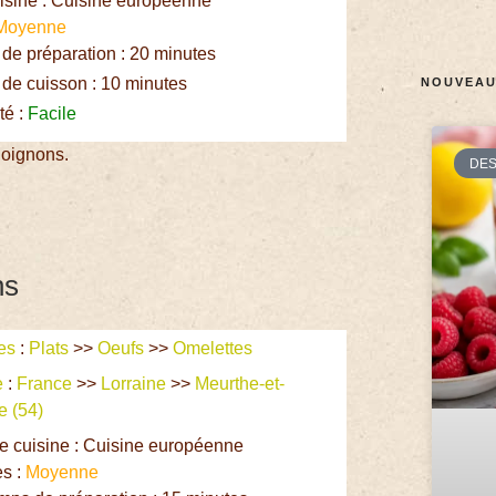
isine : Cuisine européenne
Moyenne
e préparation : 20 minutes
de cuisson : 10 minutes
NOUVEAU
té :
Facile
 oignons.
DE
ns
es
:
Plats
>>
Oeufs
>>
Omelettes
e
:
France
>>
Lorraine
>>
Meurthe-et-
e (54)
e cuisine : Cuisine européenne
es :
Moyenne