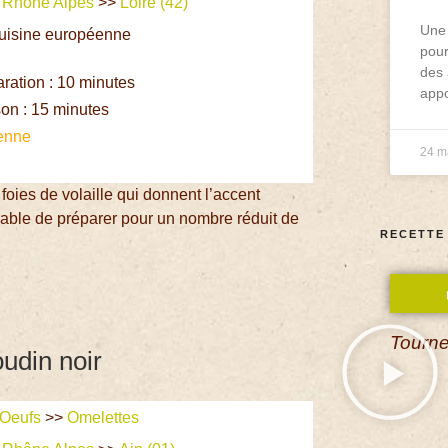
>
Rhône Alpes
>>
Loire (42)
Une 
Cuisine européenne
pour
e
des 
ation : 10 minutes
appo
on : 15 minutes
enne
24 m
foies de volaille qui donnent l’accent
férable de préparer pour un nombre réduit de
RECETTE
Tourne
udin noir
Oeufs
>>
Omelettes