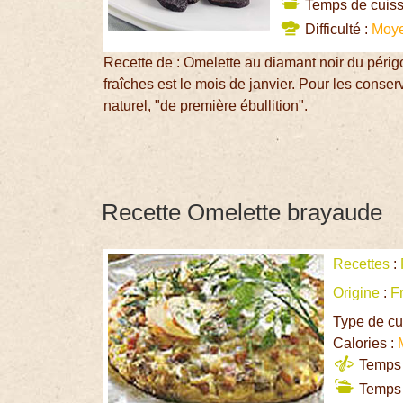
Temps de cuiss
Difficulté :
Moy
Recette de : Omelette au diamant noir du périgo
fraîches est le mois de janvier. Pour les conserv
naturel, "de première ébullition".
Recette Omelette brayaude
Recettes
:
Origine
:
F
Type de cu
Calories :
Temps d
Temps 