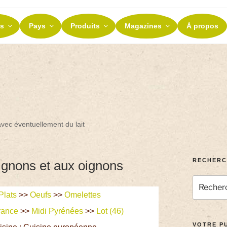
ES ET TERROIRS
s
Pays
Produits
Magazines
À propos
nos terroirs
vec éventuellement du lait
RECHERC
gnons et aux oignons
Plats
>>
Oeufs
>>
Omelettes
rance
>>
Midi Pyrénées
>>
Lot (46)
VOTRE PU