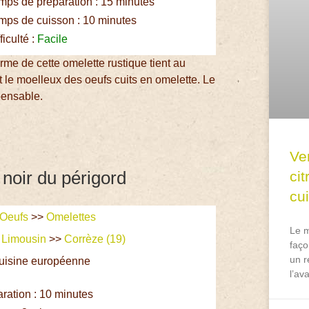
ps de préparation : 15 minutes
ps de cuisson : 10 minutes
ficulté :
Facile
rme de cette omelette rustique tient au
et le moelleux des oeufs cuits en omelette. Le
pensable.
Ve
noir du périgord
ci
cu
Oeufs
>>
Omelettes
Le m
>
Limousin
>>
Corrèze (19)
faço
un r
Cuisine européenne
l’av
e
ation : 10 minutes