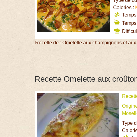
Type de cu
Calories :
Temps d
Temps 
Difficul
Recette de : Omelette aux champignons et aux
Recette Omelette aux croûto
Recett
Origin
Mosell
Type d
Calori