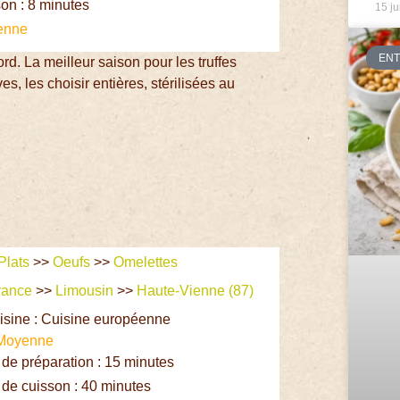
on : 8 minutes
15 ju
enne
EN
rd. La meilleur saison pour les truffes
es, les choisir entières, stérilisées au
Plats
>>
Oeufs
>>
Omelettes
rance
>>
Limousin
>>
Haute-Vienne (87)
isine : Cuisine européenne
Moyenne
e préparation : 15 minutes
de cuisson : 40 minutes