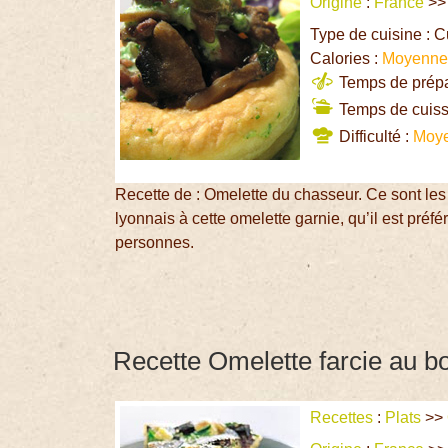
Origine
:
France
>
Type de cuisine : 
Calories :
Moyenn
Temps de prépar
Temps de cuiss
Difficulté :
Moy
Recette de : Omelette du chasseur. Ce sont les 
lyonnais à cette omelette garnie, qu’il est pré
personnes.
Recette Omelette farcie au bo
Recettes
:
Plats
>>