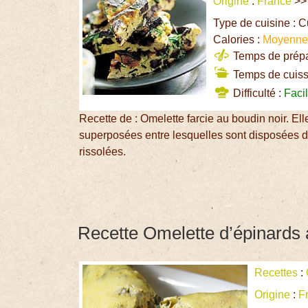
Origine
:
France
>
Type de cuisine : 
Calories :
Moyenn
Temps de prépar
Temps de cuiss
Difficulté :
Faci
Recette de : Omelette farcie au boudin noir. El
superposées entre lesquelles sont disposées d
rissolées.
Recette Omelette d’épinards à
Recettes
:
Origine
:
F