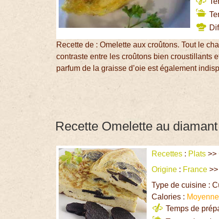
Tem
Tem
Dif
Recette de : Omelette aux croûtons. Tout le cha
contraste entre les croûtons bien croustillants 
parfum de la graisse d’oie est également indis
Recette Omelette au diamant 
Recettes
:
Plats
>>
Origine
:
France
>
Type de cuisine : 
Calories :
Moyenn
Temps de prépar