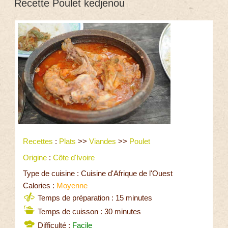
Recette Poulet kedjenou
Recettes
:
Plats
>>
Viandes
>>
Poulet
Origine
:
Côte d'Ivoire
Type de cuisine : Cuisine d'Afrique de l'Ouest
Calories :
Moyenne
Temps de préparation : 15 minutes
Temps de cuisson : 30 minutes
Difficulté :
Facile