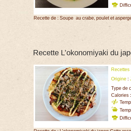
Diffic
Recette de : Soupe au crabe, poulet et asperg
Recette L’okonomiyaki du ja
Recettes
Origine
:
Type de c
Calories 
Temps
Temps
Diffic