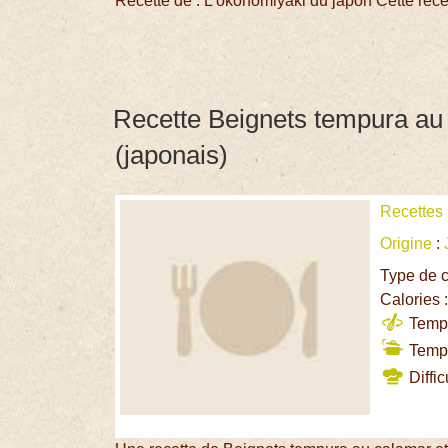
Recette de : L’okonomiyaki du japon Cette rece
Recette Beignets tempura au
(japonais)
Recettes
Origine
:
Type de c
Calories 
Temps
Temps
Diffic