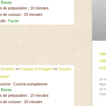
:
Basse
 de préparation : 10 minutes
 de cuisson : 20 minutes
ulté :
Facile
Ve
ci
cu
:
Entrées
>>
Soupes & Potages
>>
Soupes
Japon
Le m
uisine : Cuisine européenne
faço
un r
:
Basse
l’av
 de préparation : 15 minutes
 de cuisson : 20 minutes