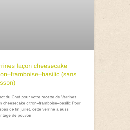
rrines façon cheesecake
tron–framboise–basilic (sans
isson)
ot du Chef pour votre recette de Verrines
n cheesecake citron–framboise–basilic Pour
epas de fin juillet, cette verrine a aussi
antage de pouvoir