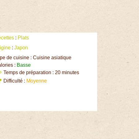
cettes
:
Plats
igine
:
Japon
pe de cuisine : Cuisine asiatique
lories :
Basse
Temps de préparation : 20 minutes
Difficulté :
Moyenne