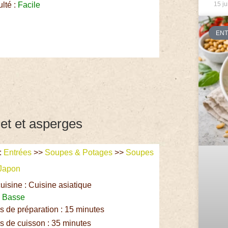
ulté :
Facile
15 ju
EN
et et asperges
:
Entrées
>>
Soupes & Potages
>>
Soupes
Japon
uisine : Cuisine asiatique
:
Basse
 de préparation : 15 minutes
 de cuisson : 35 minutes