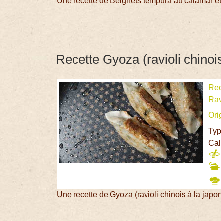
Une recette de Beignets tempura au calamar e
Recette Gyoza (ravioli chinois
Rec
Rav
Ori
Typ
Cal
Une recette de Gyoza (ravioli chinois à la japo