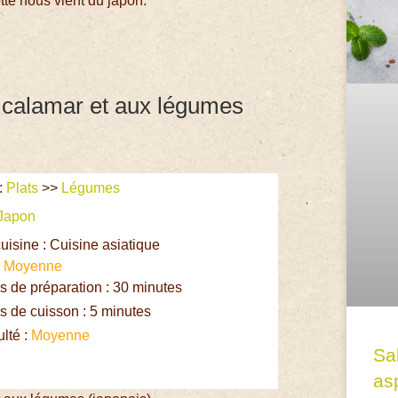
tte nous vient du japon.
 calamar et aux légumes
:
Plats
>>
Légumes
Japon
uisine : Cuisine asiatique
:
Moyenne
 de préparation : 30 minutes
 de cuisson : 5 minutes
ulté :
Moyenne
Sa
asp