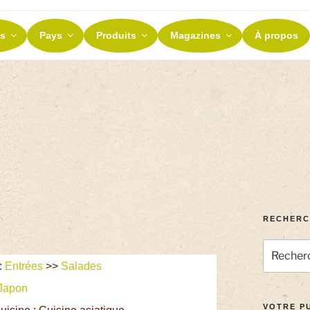
ES ET TERROIRS
s
Pays
Produits
Magazines
À propos
nos terroirs
RECHERC
:
Entrées
>>
Salades
Japon
VOTRE PU