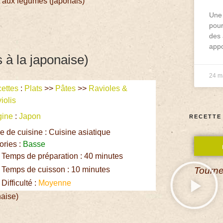
t aux légumes (japonais)
Une 
pour
des 
appo
 à la japonaise)
24 m
ettes
:
Plats
>>
Pâtes
>>
Ravioles &
iolis
gine
:
Japon
RECETTE
e de cuisine : Cuisine asiatique
ories :
Basse
Temps de préparation : 40 minutes
Temps de cuisson : 10 minutes
Tourne
Difficulté :
Moyenne
naise)