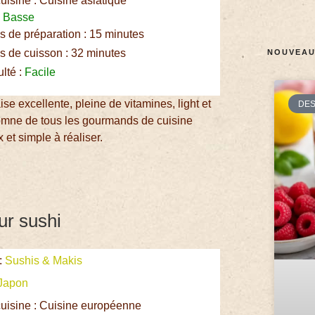
uisine : Cuisine asiatique
:
Basse
 de préparation : 15 minutes
 de cuisson : 32 minutes
NOUVEAU
ulté :
Facile
e excellente, pleine de vitamines, light et
DE
tomne de tous les gourmands de cuisine
 et simple à réaliser.
ur sushi
:
Sushis & Makis
Japon
uisine : Cuisine européenne