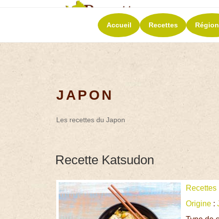
RECETT
Accueil
Recettes
Région
La richesse de 
JAPON
Les recettes du Japon
Recette Katsudon
Recettes
Origine
: