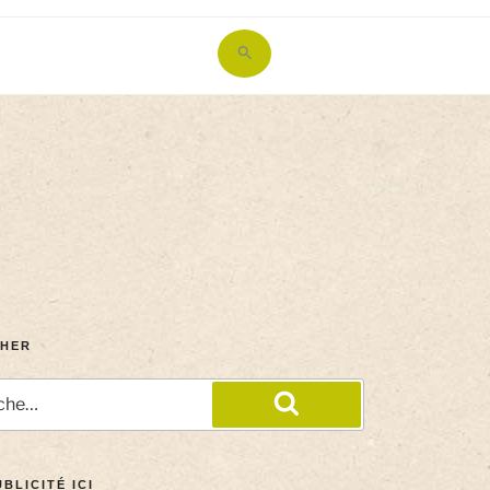
Search
for:
Search Button
HER
BLICITÉ ICI